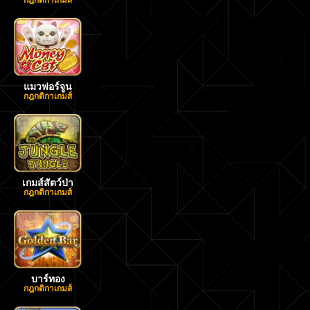
กฎกติกาเกมส์
แมวฟอร์จูน
กฎกติกาเกมส์
เกมส์สัตว์ป่า
กฎกติกาเกมส์
บาร์ทอง
กฎกติกาเกมส์