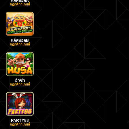
แจ็คพอตA
กฎกติกาเกมส์
แจ็คพอตB
กฎกติกาเกมส์
ฮิวซ่า
กฎกติกาเกมส์
PARTY88
กฎกติกาเกมส์