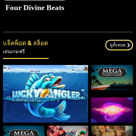
Four Divine Beats
แจ็คพ็อต & สล็อต
ดูทั้งหมด
เล่นเกมฟรี