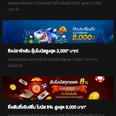
สมัครสมาชิกกับเรา GClub168 วันนี้ รับโบนัส 100% สูงสุด 15,000
บาท* โป...
ยิงปลาจีคลับ ลุ้นโบนัสสูงสุด 2,000* บาท!
ร่วมสนุกกับเกม ยิงปลาจีคลับ ลุ้นรับโบนัสสูงสุด 2,000* บาท! จาก
GClub16...
ยิ่งเติมยิ่งรับเพิ่ม โบนัส 8% สูงสุด 8,000 บาท*
ข้อเสนอสุดพิเศษสำหรับลูกค้า gclub168 ที่ได้สมัครเป็นสมาชิก GClub