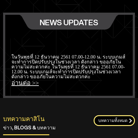
NEWS UPDATES
ในวันพุธที่ 12 ธันวาคม 2561 07.00-12.00 น. ระบบเกมส์
จะทำการปิดปรับปรุงในช่วงเวลา ดังกล่าว ขออภัยใน
ความไม่สะดวกค่ะ ในวันพุธที่ 12 ธันวาคม 2561 07.00-
12.00 น. ระบบเกมส์จะทำการปิดปรับปรุงในช่วงเวลา
ดังกล่าว ขออภัยในความไม่สะดวกค่ะ
อ่านต่อ >>
บทความคาสิโน
บทความทั้งหมด
ข่าว, BLOGS & บทความ