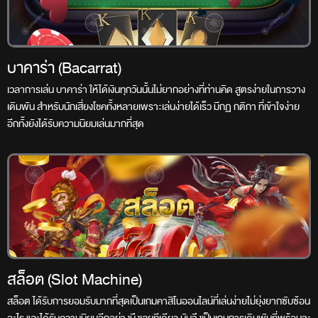
บาคาร่า (Bacarrat)
เวลาการเล่น บาคาร่า ให้ได้เงินทุกวันนั้นไม่ยากอย่างที่ท่านคิด สูตรง่ายในการวาง
เดิมพัน สำหรับนักเสี่ยงโชคทั้งหลายเพราะเล่นง่ายได้เร็ว มีกฏ กติกา ที่เข้าใจง่าย
อีกทั้งยังได้รับความนิยมเล่นมากที่สุด
สล็อต (Slot Machine)
สล็อต ได้รับการยอมรับมากที่สุดเป็นเกมคาสิโนออนไลน์ที่เล่นง่ายไม่ยุ่งยากซับซ้อน
อะไร และได้รับความนิยมอีกอย่างนึงเลยทีเดียว มันจึงเป็นเกมการเดิมพันที่พร้อมจะ