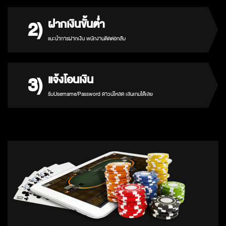
ฝากเงินขั้นต่ำ
แนะนำการฝากเงิน
พนักงานติดต่อกลับ
แจ้งโอนเงิน
รับUsername/Password
ดาวน์โหลด เล่นเกมได้เลย