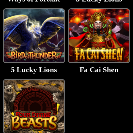
5 Lucky Lions
Fa Cai Shen